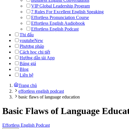
Business English Conversations
VIP Global Leadership Program
7 Rules For Excellent English Speaking
Effortless Pronunciation Course
Effortless English Audiobook
Effortless English Podcast
Thi đấu
youtube
New
Phương pháp
Cách học chi tiết
Hướng dẫn tải App
Bảng giá
Blog
Liên hệ
Trang chủ
effortless english podcast
basic flaws of language education
Basic Flaws of Language Educa
Effortless English Podcast