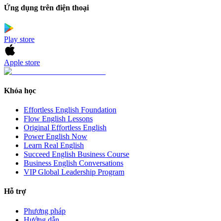
Ứng dụng trên điện thoại
Play store
Apple store
Khóa học
Effortless English Foundation
Flow English Lessons
Original Effortless English
Power English Now
Learn Real English
Succeed English Business Course
Business English Conversations
VIP Global Leadership Program
Hỗ trợ
Phương pháp
Hướng dẫn