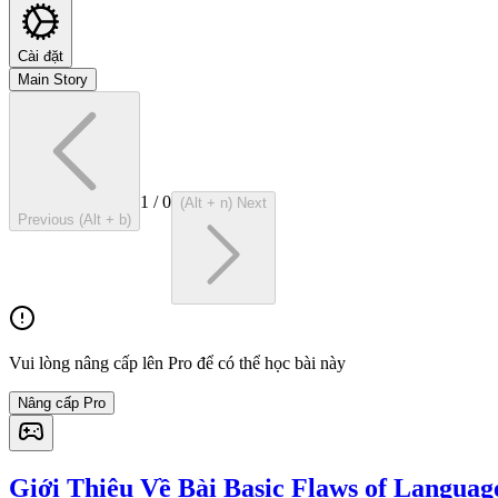
Cài đặt
Main Story
1
/
0
(Alt + n) Next
Previous (Alt + b)
Vui lòng nâng cấp lên Pro để có thể học bài này
Nâng cấp Pro
Giới Thiệu Về Bài Basic Flaws of Languag