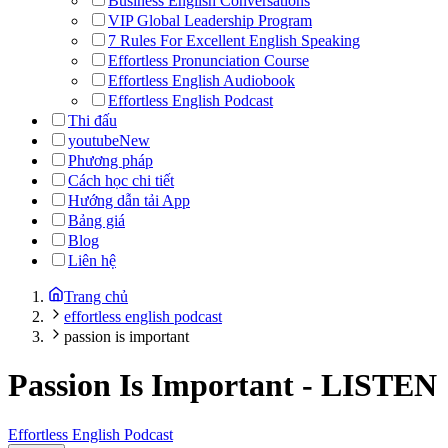
Business English Conversations
VIP Global Leadership Program
7 Rules For Excellent English Speaking
Effortless Pronunciation Course
Effortless English Audiobook
Effortless English Podcast
Thi đấu
youtube
New
Phương pháp
Cách học chi tiết
Hướng dẫn tải App
Bảng giá
Blog
Liên hệ
Trang chủ
effortless english podcast
passion is important
Passion Is Important
-
LISTEN
Effortless English Podcast