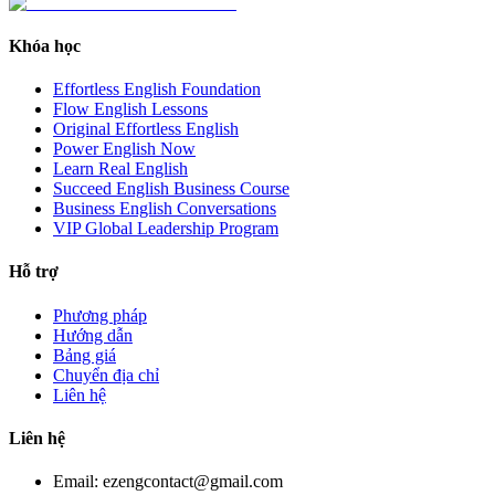
Khóa học
Effortless English Foundation
Flow English Lessons
Original Effortless English
Power English Now
Learn Real English
Succeed English Business Course
Business English Conversations
VIP Global Leadership Program
Hỗ trợ
Phương pháp
Hướng dẫn
Bảng giá
Chuyển địa chỉ
Liên hệ
Liên hệ
Email: ezengcontact@gmail.com