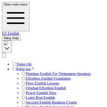
Open main menu
EZ
English
Đăng nhập
Trang chủ
Khóa học
Pimsleur English For Vietnamese Speakers
Effortless English Foundation
Flow English Lessons
Original Effortless English
Power English Now
Learn Real English
Succeed English Business Course