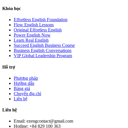
Khóa học
Effortless English Foundation
Flow English Lessons
Original Effortless English
Power English Now
Learn Real English
Succeed English Business Course
Business English Conversations
VIP Global Leadership Program
Hỗ trợ
Phương pháp
Hướng dẫn
Bảng giá
Chuyển địa chỉ
Liên hệ
Liên hệ
Email: ezengcontact@gmail.com
Hotline: +84 829 100 363