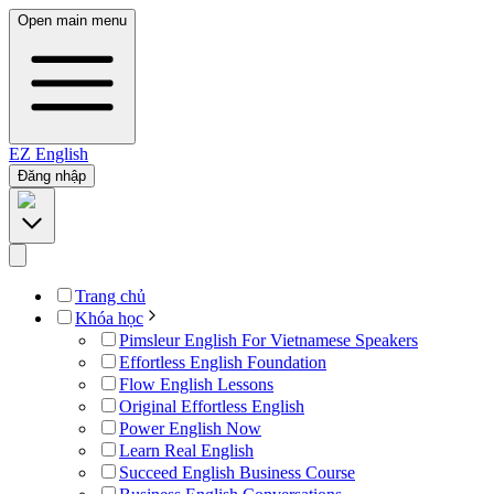
Open main menu
EZ
English
Đăng nhập
Trang chủ
Khóa học
Pimsleur English For Vietnamese Speakers
Effortless English Foundation
Flow English Lessons
Original Effortless English
Power English Now
Learn Real English
Succeed English Business Course