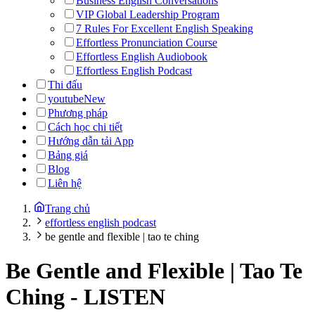
Business English Conversations
VIP Global Leadership Program
7 Rules For Excellent English Speaking
Effortless Pronunciation Course
Effortless English Audiobook
Effortless English Podcast
Thi đấu
youtube
New
Phương pháp
Cách học chi tiết
Hướng dẫn tải App
Bảng giá
Blog
Liên hệ
Trang chủ
effortless english podcast
be gentle and flexible | tao te ching
Be Gentle and Flexible | Tao Te
Ching
-
LISTEN