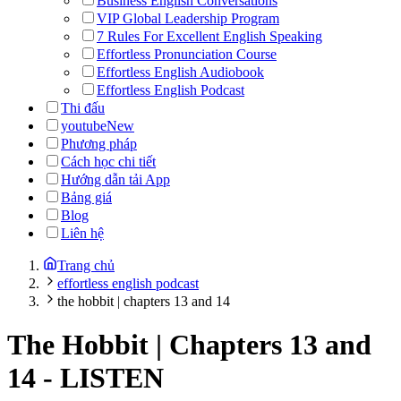
Business English Conversations
VIP Global Leadership Program
7 Rules For Excellent English Speaking
Effortless Pronunciation Course
Effortless English Audiobook
Effortless English Podcast
Thi đấu
youtube
New
Phương pháp
Cách học chi tiết
Hướng dẫn tải App
Bảng giá
Blog
Liên hệ
Trang chủ
effortless english podcast
the hobbit | chapters 13 and 14
The Hobbit | Chapters 13 and
14
-
LISTEN