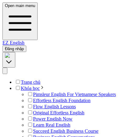
Open main menu
EZ
English
Đăng nhập
Trang chủ
Khóa học
Pimsleur English For Vietnamese Speakers
Effortless English Foundation
Flow English Lessons
Original Effortless English
Power English Now
Learn Real English
Succeed English Business Course