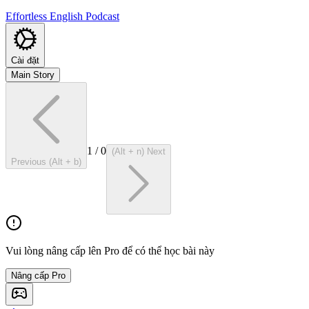
Effortless English Podcast
Cài đặt
Main Story
1
/
0
(Alt + n) Next
Previous (Alt + b)
Vui lòng nâng cấp lên Pro để có thể học bài này
Nâng cấp Pro