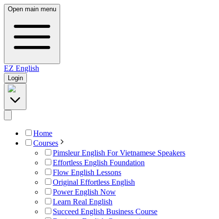
Open main menu
EZ
English
Login
Home
Courses
Pimsleur English For Vietnamese Speakers
Effortless English Foundation
Flow English Lessons
Original Effortless English
Power English Now
Learn Real English
Succeed English Business Course