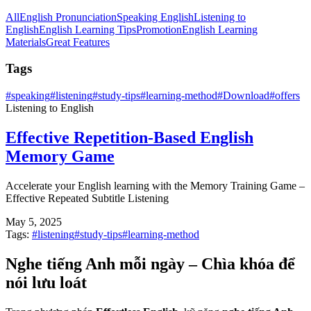
All
English Pronunciation
Speaking English
Listening to
English
English Learning Tips
Promotion
English Learning
Materials
Great Features
Tags
#
speaking
#
listening
#
study-tips
#
learning-method
#
Download
#
offers
Listening to English
Effective Repetition-Based English
Memory Game
Accelerate your English learning with the Memory Training Game –
Effective Repeated Subtitle Listening
May 5, 2025
Tags:
#
listening
#
study-tips
#
learning-method
Nghe tiếng Anh mỗi ngày – Chìa khóa để
nói lưu loát