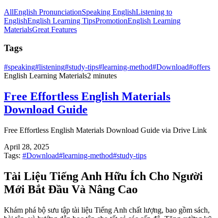
All
English Pronunciation
Speaking English
Listening to
English
English Learning Tips
Promotion
English Learning
Materials
Great Features
Tags
#
speaking
#
listening
#
study-tips
#
learning-method
#
Download
#
offers
English Learning Materials
2 minutes
Free Effortless English Materials
Download Guide
Free Effortless English Materials Download Guide via Drive Link
April 28, 2025
Tags:
#
Download
#
learning-method
#
study-tips
Tài Liệu Tiếng Anh Hữu Ích Cho Người
Mới Bắt Đầu Và Nâng Cao
Khám phá bộ sưu tập tài liệu Tiếng Anh chất lượng, bao gồm sách,