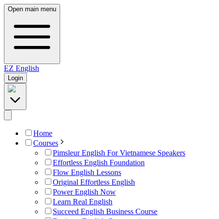
Open main menu
EZ
English
Login
Home
Courses
Pimsleur English For Vietnamese Speakers
Effortless English Foundation
Flow English Lessons
Original Effortless English
Power English Now
Learn Real English
Succeed English Business Course